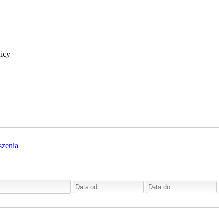
icy
szenia