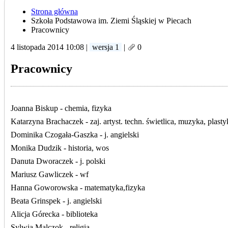
Strona główna
Szkoła Podstawowa im. Ziemi Śląskiej w Piecach
Pracownicy
4 listopada 2014 10:08
|
wersja 1
|
0
Pracownicy
Joanna Biskup - chemia, fizyka
Katarzyna Brachaczek - zaj. artyst. techn. świetlica, muzyka, plasty
Dominika Czogała-Gaszka - j. angielski
Monika Dudzik - historia, wos
Danuta Dworaczek - j. polski
Mariusz Gawliczek - wf
Hanna Goworowska - matematyka,fizyka
Beata Grinspek - j. angielski
Alicja Górecka - biblioteka
Sylwia Malczok - religia