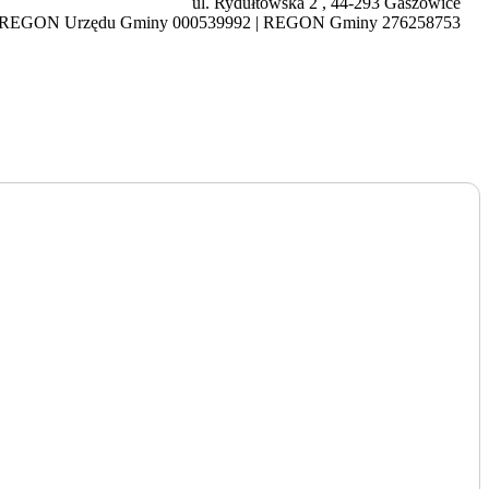
ul. Rydułtowska 2 , 44-293 Gaszowice
 | REGON Urzędu Gminy 000539992 | REGON Gminy 276258753