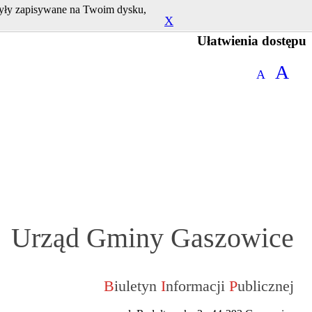
 były zapisywane na Twoim dysku,
X
Ułatwienia dostępu
A
A
Urząd Gminy Gaszowice
B
iuletyn
I
nformacji
P
ublicznej