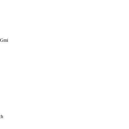
u Gmi
ch